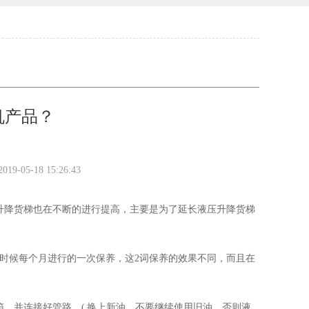
机产品？
2019-05-18 15:26:43
升降货梯也在不断的进行提高，主要是为了延长液压升降货梯
时候每个月进行的一次保养，这2词保养的效果不同，而且在
，并连接好管路。( 换上新油，不要继续使用旧油。否则液